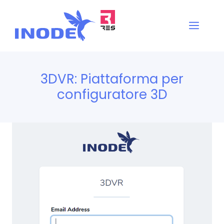
Vai
al
Men
contenuto
3DVR: Piattaforma per
configuratore 3D