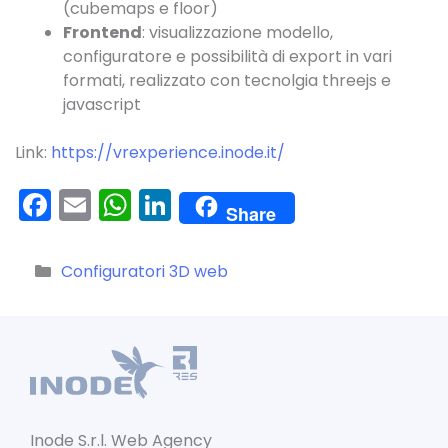
(cubemaps e floor)
Frontend
: visualizzazione modello,
configuratore e possibilità di export in vari
formati, realizzato con tecnolgia threejs e
javascript
Link:
https://vrexperience.inode.it/
F
E
W
Li
Share
a
m
h
n
c
ai
a
k
Categorie
Configuratori 3D web
e
l
ts
e
b
A
dI
o
p
n
o
p
k
Inode S.r.l. Web Agency