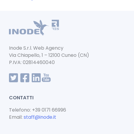
e
l
ts
e
b
A
dI
o
p
n
o
p
k
Inode S.r.l. Web Agency
Via Chiapello, 1 – 12100 Cuneo (CN)
P.IVA: 02814460040
CONTATTI
Telefono: +39 0171 66996
Email:
staff@inode.it