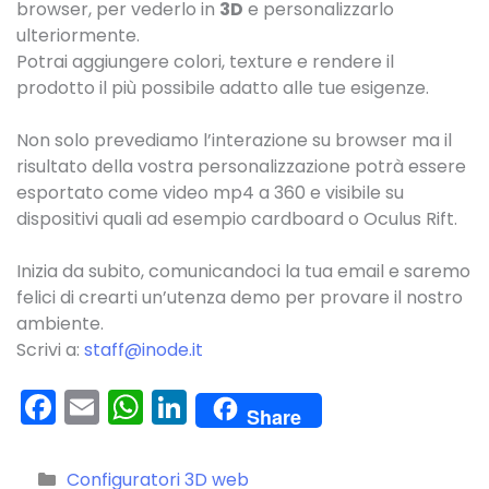
browser, per vederlo in
3D
e personalizzarlo
ulteriormente.
Potrai aggiungere colori, texture e rendere il
prodotto il più possibile adatto alle tue esigenze.
Non solo prevediamo l’interazione su browser ma il
risultato della vostra personalizzazione potrà essere
esportato come video mp4 a 360 e visibile su
dispositivi quali ad esempio cardboard o Oculus Rift.
Inizia da subito, comunicandoci la tua email e saremo
felici di crearti un’utenza demo per provare il nostro
ambiente.
Scrivi a:
staff@inode.it
F
E
W
Li
Share
a
m
h
n
c
ai
a
k
Categorie
Configuratori 3D web