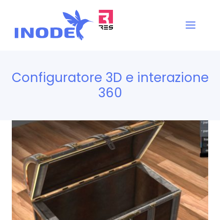
Vai
al
Men
contenuto
Configuratore 3D e interazione
360