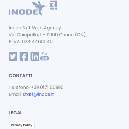
o
p
n
o
p
k
Inode S.r.l. Web Agency
Via Chiapello, 1 – 12100 Cuneo (CN)
P.IVA: 02814460040
CONTATTI
Telefono: +39 0171 66996
Email:
staff@inode.it
LEGAL
Privacy Policy