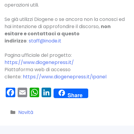
operazioni utili.
Se già utilizzi Diogene o se ancora non la conosci ed
hai intenzione di approfondire il discorso,
non
esitare e contattaci a questo
indirizzo
:
staff@inode.it
Pagina ufficiale del progetto:
https://www.diogenepress.it/
Piattaforma web di accesso
cliente:
https://www.diogenepress.it/ipanel
F
E
W
Li
Share
a
m
h
n
c
ai
a
k
Categorie
Novità
e
l
ts
e
b
A
dI