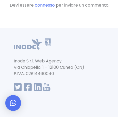
o
p
Devi essere
connesso
per inviare un commento.
k
Inode S.r.l. Web Agency
Via Chiapello, 1 – 12100 Cuneo (CN)
P.IVA: 02814460040