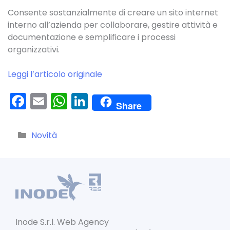
Consente sostanzialmente di creare un sito internet
interno all’azienda per collaborare, gestire attività e
documentazione e semplificare i processi
organizzativi.
Leggi l’articolo originale
F
E
W
Li
Share
a
m
h
n
c
ai
a
k
Categorie
Novità
e
l
ts
e
b
A
dI
o
p
n
o
p
k
Inode S.r.l. Web Agency