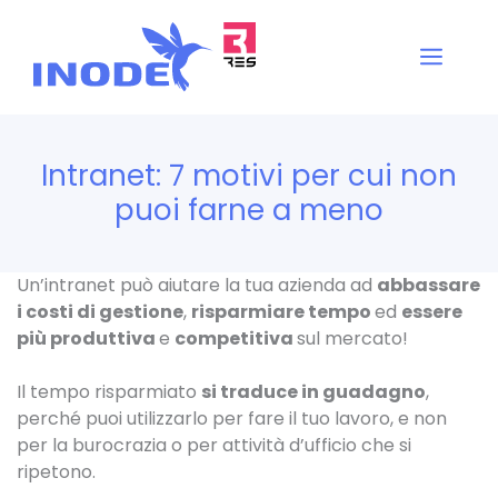
Vai
al
Men
contenuto
Intranet: 7 motivi per cui non
puoi farne a meno
Un’intranet può aiutare la tua azienda ad
abbassare
i costi di gestione
,
risparmiare tempo
ed
essere
più produttiva
e
competitiva
sul mercato!
Il tempo risparmiato
si traduce in guadagno
,
perché puoi utilizzarlo per fare il tuo lavoro, e non
per la burocrazia o per attività d’ufficio che si
ripetono.