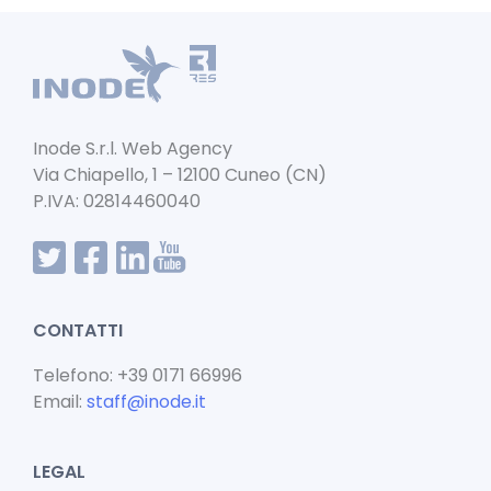
b
A
dI
o
p
n
o
p
k
Inode S.r.l. Web Agency
Via Chiapello, 1 – 12100 Cuneo (CN)
P.IVA: 02814460040
CONTATTI
Telefono: +39 0171 66996
Email:
staff@inode.it
LEGAL