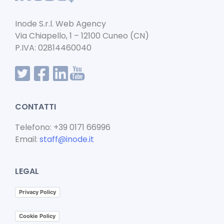
o
p
k
Inode S.r.l. Web Agency
Via Chiapello, 1 – 12100 Cuneo (CN)
P.IVA: 02814460040
CONTATTI
Telefono: +39 0171 66996
Email:
staff@inode.it
LEGAL
Privacy Policy
Cookie Policy