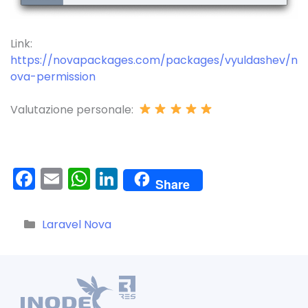
Link:
https://novapackages.com/packages/vyuldashev/n
ova-permission
Valutazione personale:
F
E
W
Li
Share
a
m
h
n
c
ai
a
k
Categorie
Laravel Nova
e
l
ts
e
b
A
dI
o
p
n