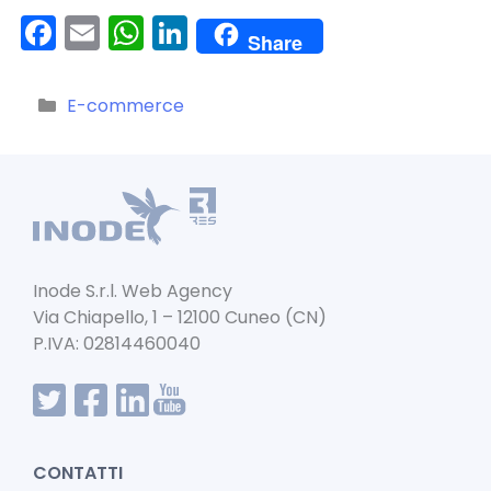
F
E
W
Li
Share
a
m
h
n
c
ai
a
k
Categorie
E-commerce
e
l
ts
e
b
A
dI
o
p
n
o
p
k
Inode S.r.l. Web Agency
Via Chiapello, 1 – 12100 Cuneo (CN)
P.IVA: 02814460040
CONTATTI