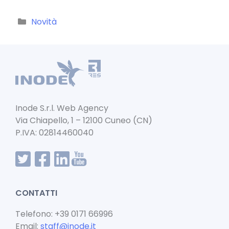
a
m
h
n
c
ai
a
k
Categorie
Novità
e
l
ts
e
b
A
dI
o
p
n
o
p
k
Inode S.r.l. Web Agency
Via Chiapello, 1 – 12100 Cuneo (CN)
P.IVA: 02814460040
CONTATTI
Telefono: +39 0171 66996
Email:
staff@inode.it