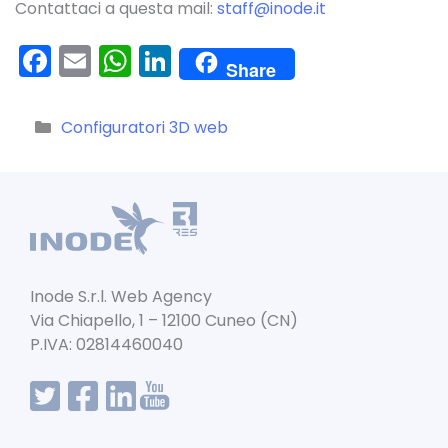
Contattaci a questa mail:
staff@inode.it
F
E
W
Li
Share
a
m
h
n
c
ai
a
k
Categorie
Configuratori 3D web
e
l
ts
e
b
A
dI
o
p
n
o
p
k
Inode S.r.l. Web Agency
Via Chiapello, 1 – 12100 Cuneo (CN)
P.IVA: 02814460040