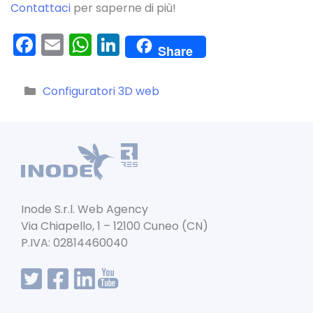
Contattaci
per saperne di più!
F
E
W
Li
Share
a
m
h
n
c
ai
a
k
Categorie
Configuratori 3D web
e
l
ts
e
b
A
dI
o
p
n
o
p
k
Inode S.r.l. Web Agency
Via Chiapello, 1 – 12100 Cuneo (CN)
P.IVA: 02814460040