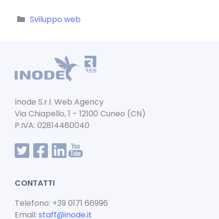
a
m
h
n
c
ai
a
k
Categorie
Sviluppo web
e
l
ts
e
b
A
dI
o
p
n
o
p
k
Inode S.r.l. Web Agency
Via Chiapello, 1 – 12100 Cuneo (CN)
P.IVA: 02814460040
CONTATTI
Telefono: +39 0171 66996
Email:
staff@inode.it