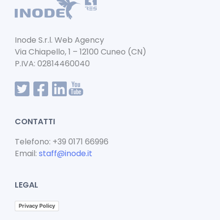
o
p
n
o
p
k
Inode S.r.l. Web Agency
Via Chiapello, 1 – 12100 Cuneo (CN)
P.IVA: 02814460040
CONTATTI
Telefono: +39 0171 66996
Email:
staff@inode.it
LEGAL
Privacy Policy