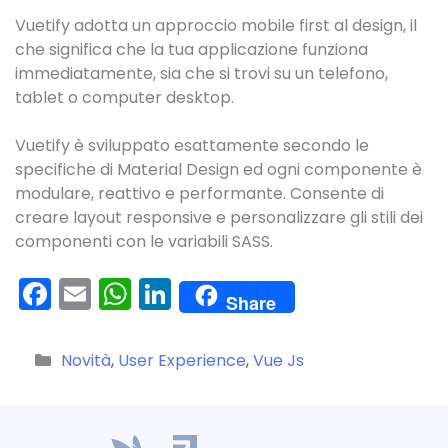
Vuetify adotta un approccio mobile first al design, il
che significa che la tua applicazione funziona
immediatamente, sia che si trovi su un telefono,
tablet o computer desktop.
Vuetify è sviluppato esattamente secondo le
specifiche di Material Design ed ogni componente è
modulare, reattivo e performante. Consente di
creare layout responsive e personalizzare gli stili dei
componenti con le variabili SASS.
F
E
W
Li
Share
a
m
h
n
c
ai
a
k
Categorie
Novità
,
User Experience
,
Vue Js
e
l
ts
e
b
A
dI