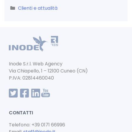
Categorie
Clienti e attualità
Inode S.r.l. Web Agency
Via Chiapello, 1 – 12100 Cuneo (CN)
P.IVA: 02814460040
CONTATTI
Telefono: +39 0171 66996
Email:
staff@inode.it